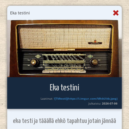
Eka testini
Eka testini
Laatinut:
![TMtesti](https://i.imgur.com/MhbUitb.jpeg)
Julkaistu:
2026-07-06
eka testi ja tääällä ehkö tapahtuu jotain jännää