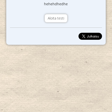
hehehdhedhe
Aloita testi