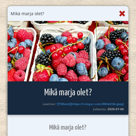
Mikä marja olet?
Mikä marja olet?
Laatinut:
![TMtesti](https://i.imgur.com/MhbUitb.jpeg)
Julkaistu:
2026-07-06
Mikä marja olet?