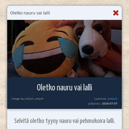
Oletko nauru vai lalli
Oletko nauru vai lalli
Image by juhjuh, juhjuh
Laatinut:
Juhjuh
Julkaistu:
2026-07-07
Selvitä oletko tyyny nauru vai pehmokoira lalli.