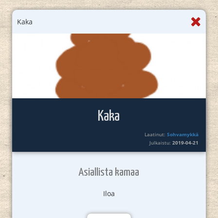
Kaka
Kaka
Laatinut:
Sohvamykkä
Julkaistu:
2019-04-21
Asiallista kamaa
Iloa