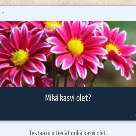
t?
Mikä kasvi olet?
Ju
Testaa niin tiedät mikä kasvi olet.