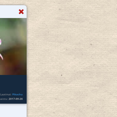
Laatinut:
Pikachu
lkaistu:
2017-09-26