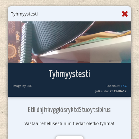
Tyhmyystesti
Tyhmyystesti
Image by SKC
Laatinut:
SKC
Julkaistu:
2019-06-12
Etil dhjfrkvggiösryktdStuoytsibirus
Vastaa rehellisesti niin tiedät oletko tyhmä!