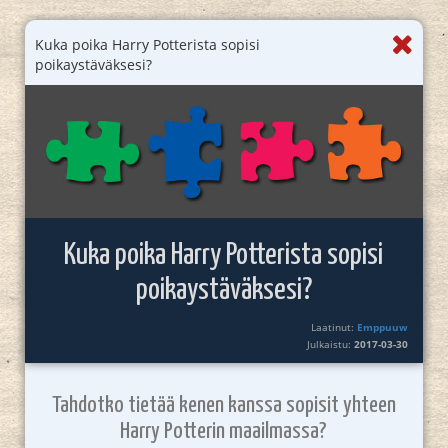
Kuka poika Harry Potterista sopisi
poikaystäväksesi?
Kuka poika Harry Potterista sopisi
poikaystäväksesi?
Laatinut:
Emppuuw
Julkaistu:
2017-03-30
Tahdotko tietää kenen kanssa sopisit yhteen
Harry Potterin maailmassa?