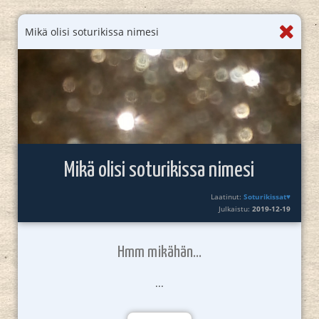
Mikä olisi soturikissa nimesi
Mikä olisi soturikissa nimesi
Laatinut:
Soturikissat♥
Julkaistu:
2019-12-19
Hmm mikähän...
...