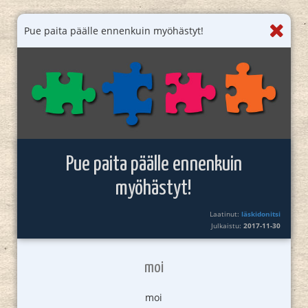
Pue paita päälle ennenkuin myöhästyt!
Pue paita päälle ennenkuin
myöhästyt!
Laatinut:
läskidonitsi
Julkaistu:
2017-11-30
moi
moi