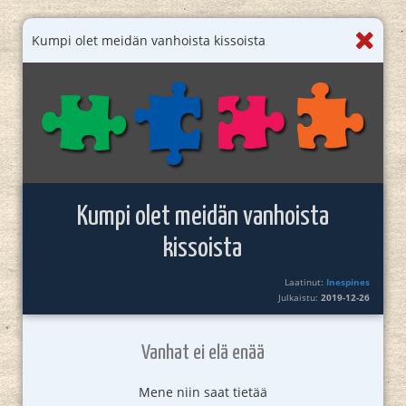
Kumpi olet meidän vanhoista kissoista
Kumpi olet meidän vanhoista
kissoista
Laatinut:
Inespines
Julkaistu:
2019-12-26
Vanhat ei elä enää
Mene niin saat tietää