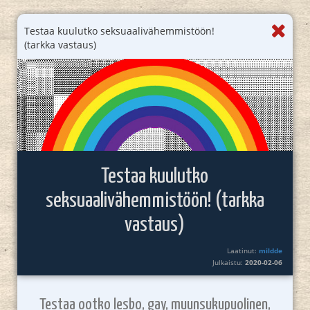
Testaa kuulutko seksuaalivähemmistöön!
(tarkka vastaus)
Testaa kuulutko
seksuaalivähemmistöön! (tarkka
vastaus)
Laatinut:
mildde
Julkaistu:
2020-02-06
Testaa ootko lesbo, gay, muunsukupuolinen,