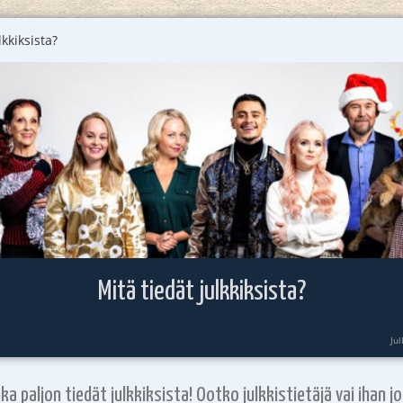
lkkiksista?
Mitä tiedät julkkiksista?
Ju
ka paljon tiedät julkkiksista! Ootko julkkistietäjä vai ihan j