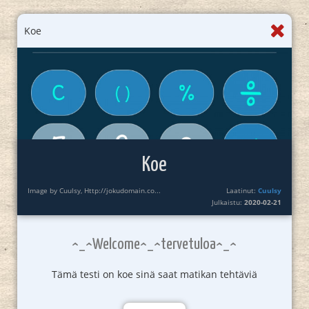
Koe
Koe
Image by Cuulsy, Http://jokudomain.co...
Laatinut:
Cuulsy
Julkaistu:
2020-02-21
^_^Welcome^_^tervetuloa^_^
Tämä testi on koe sinä saat matikan tehtäviä