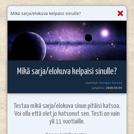
Mikä sarja/elokuva kelpaisi sinulle?
Mikä sarja/elokuva kelpaisi sinulle?
Laatinut:
Hunger Games
Julkaistu:
2020-03-04
Testaa mikä sarja/elokuva sinun pitäisi katsoa.
Voi olla että olet jo katsonut sen. Testi on vain
yli 11 vuotiaille.