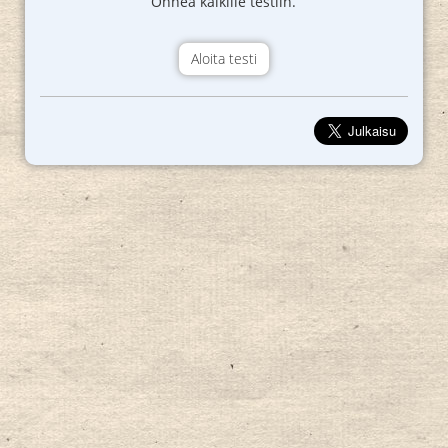
Onnea kaikille testiin.
Aloita testi