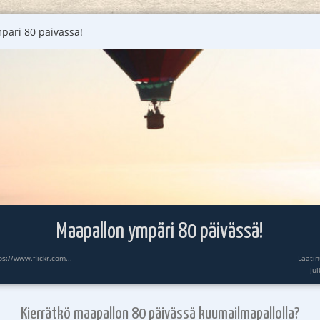
päri 80 päivässä!
Maapallon ympäri 80 päivässä!
ps://www.flickr.com...
Laatin
Ju
Kierrätkö maapallon 80 päivässä kuumailmapallolla?