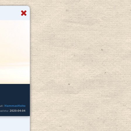
ut:
HammasHoito
lkaistu:
2020-04-04