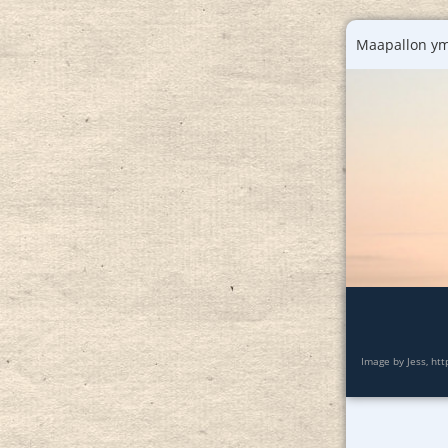
Maapallon ym
Image by Jess, htt