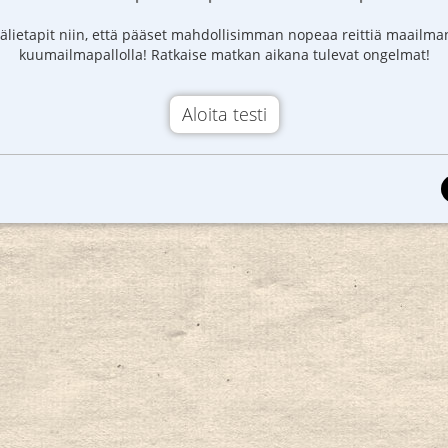
välietapit niin, että pääset mahdollisimman nopeaa reittiä maailm
kuumailmapallolla! Ratkaise matkan aikana tulevat ongelmat!
Aloita testi