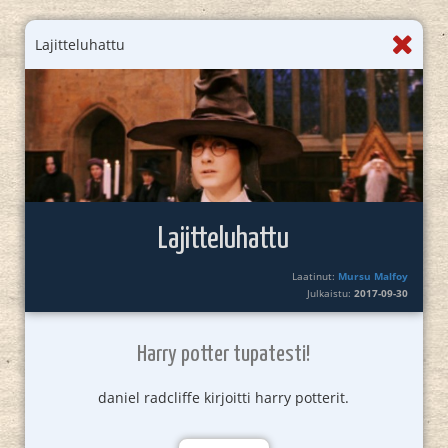
Lajitteluhattu
Lajitteluhattu
Laatinut:
Mursu Malfoy
Julkaistu:
2017-09-30
Harry potter tupatesti!
daniel radcliffe kirjoitti harry potterit.