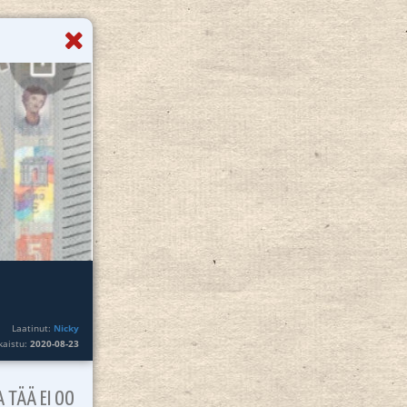
Laatinut:
Nicky
lkaistu:
2020-08-23
JA TÄÄ EI OO