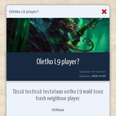
Oletko L9 player?
Oletko L9 player?
Laatinut:
KortsuKari
Julkaistu:
2020-12-05
Tässä testissä testataan ootko L9 mald toxic
trash neighbour player.
Klikkaa