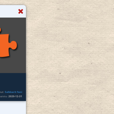
nut:
Salkkarit fani
lkaistu:
2020-12-31