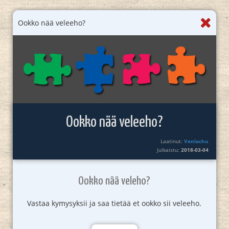
Ookko nää veleeho?
Ookko nää veleeho?
Laatinut:
Venlachu
Julkaistu:
2018-03-04
Ookko nää veleho?
Vastaa kymysyksii ja saa tietää et ookko sii veleeho.