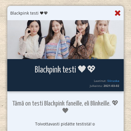
Blackpink testi 🖤💖
Blackpink testi 🖤💖
Laatinut:
Siiruska
Julkaistu:
2021-03-02
Tämä on testi Blackpink faneille, eli Blinkeille. 💖
🖤
Toivottavasti pidätte testistä!☺