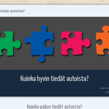
tiedät autoista?
Kuinka hyvin tiedät autoista?
Laatin
Ju
Kuinka paljon tiedät autoista?