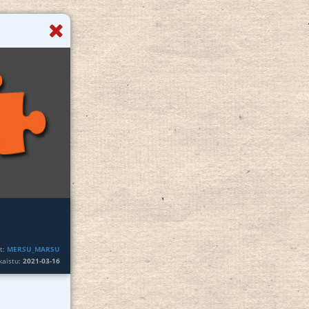
ut:
MERSU_MARSU
lkaistu:
2021-03-16