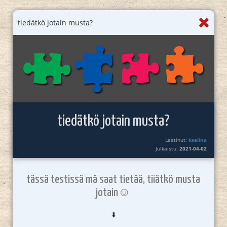
tiedätkö jotain musta?
tiedätkö jotain musta?
Laatinut:
kselina
Julkaistu:
2021-04-02
tässä testissä mä saat tietää, tiiätkö musta
jotain☺️
⬇️