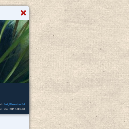
ut:
Fat_Bluestar84
lkaistu:
2018-03-28