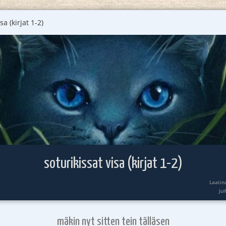
sa (kirjat 1-2)
soturikissat visa (kirjat 1-2)
Laatin
Ju
mäkin nyt sitten tein tälläsen