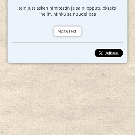
tein just äsken nimitestin ja sain lopputulokseks
"nelli". niinku se nuudelipää
Aloita testi