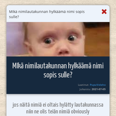
MIkä nimilautakunnan hylkäämä nimi sopis
sulle?
MIkä nimilautakunnan hylkäämä nimi
sopis sulle?
Laatinut:
PupuVeleho
Julkaistu:
2021-07-05
jos näitä nimiä ei oltais hylätty lautakunnassa
niin ne olis teiän nimiä obviously