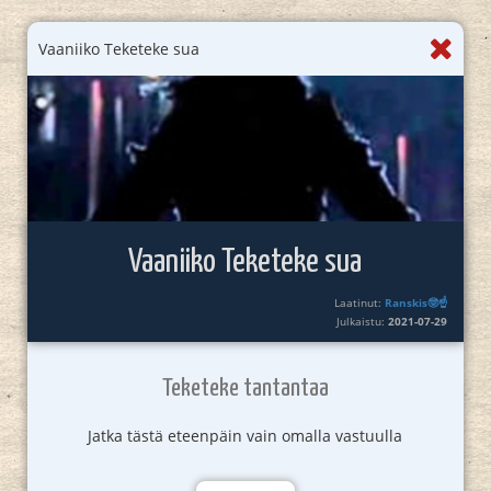
Vaaniiko Teketeke sua
Vaaniiko Teketeke sua
Laatinut:
Ranskis🤓☝️
Julkaistu:
2021-07-29
Teketeke tantantaa
Jatka tästä eteenpäin vain omalla vastuulla