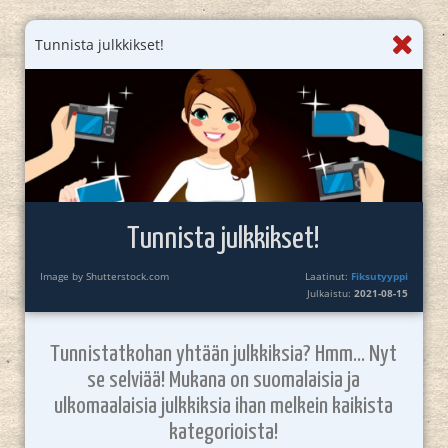
Tunnista julkkikset!
Tunnista julkkikset!
Image by Shutterstock.com
Laatinut:
Fiksutyyppi
Julkaistu:
2021-08-15
Tunnistatkohan yhtään julkkiksia? Hmm… Nyt
se selviää! Mukana on suomalaisia ja
ulkomaalaisia julkkiksia ihan melkein kaikista
kategorioista!