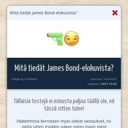
Mitä tiedät James Bond-elokuvista?
Mitä tiedät James Bond-elokuvista?
Image by Vohobitti
Laatinut:
Vohobitti
Julkaistu:
2021-10-05
Tällaisia testejä ei minusta paljoa täällä ole, nii
tässä sitten tulee!
Päätelmissä kerrotaan myös oikeat vastaukset, nii
sieltä sitten itsekkin näkee miten hyvin meni