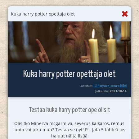
Kuka harry potter opettaja olet
Kuka harry potter opettaja olet
Laatinut:
🇺🇦Ryder_cenral🇺🇦
Julkaistu:
2021-10-14
Testaa kuka harry potter ope olisit
Olisitko Minerva mcgarmiva, severus kalkaros, remus
lupin vai joku muu? Testaa se nyt! Ps. Jätä 5 tähteä jos
haluut näitä lisää