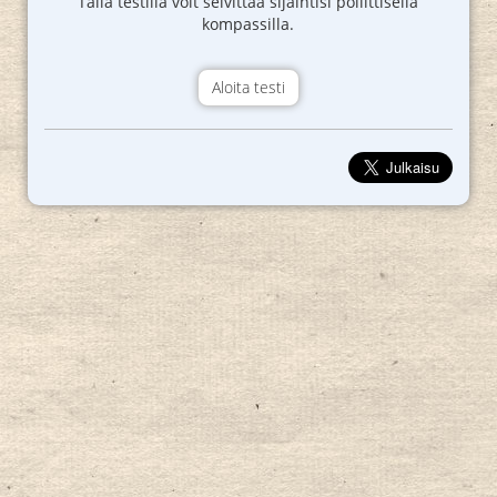
Tällä testillä voit selvittää sijaintisi poliittisella
kompassilla.
Aloita testi