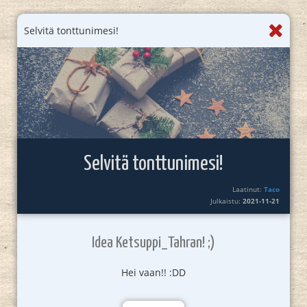
Selvitä tonttunimesi!
Selvitä tonttunimesi!
Laatinut:
Taco
Julkaistu:
2021-11-21
Idea Ketsuppi_Tahran! ;)
Hei vaan!! :DD