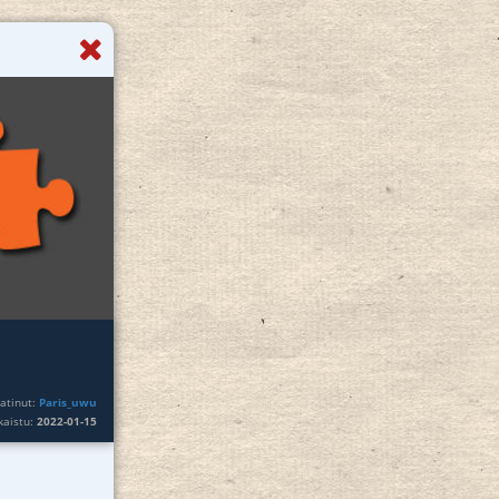
atinut:
Paris_uwu
lkaistu:
2022-01-15