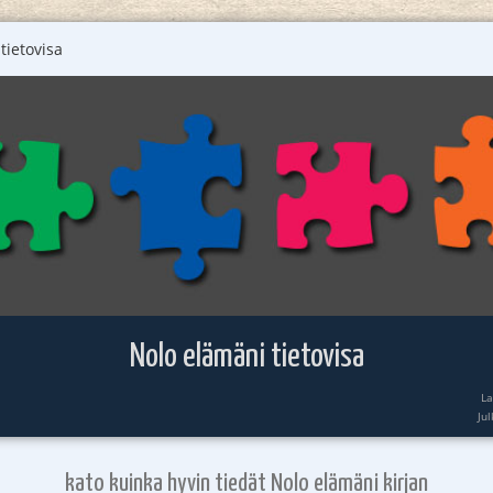
tietovisa
Nolo elämäni tietovisa
La
Ju
kato kuinka hyvin tiedät Nolo elämäni kirjan