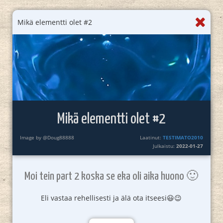
Mikä elementti olet #2
Mikä elementti olet #2
Image by @Doug88888
Laatinut:
TESTIMATO2010
Julkaistu:
2022-01-27
Moi tein part 2 koska se eka oli aika huono 🙂
Eli vastaa rehellisesti ja älä ota itseesi😃😉