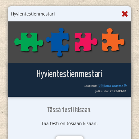
Hyvientestienmestari
Hyvientestienmestari
Laatinut:
🇺🇦Mua ahistaa😔
Julkaistu:
2022-03-01
Tässä testi kisaan.
Tää testi on tosiaan kisaan.