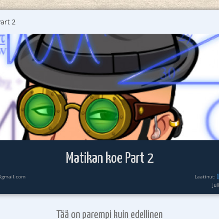
art 2
Matikan koe Part 2
@gmail.com
Laatinut:
Ju
Tää on parempi kuin edellinen