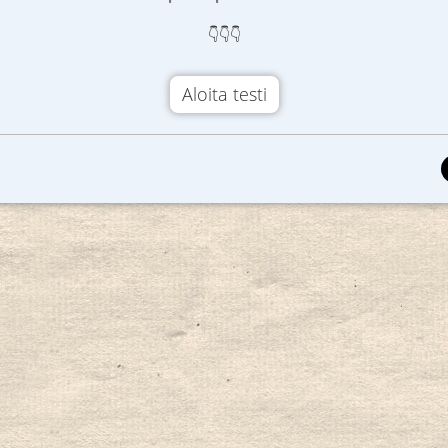
👇👇👇
Aloita testi