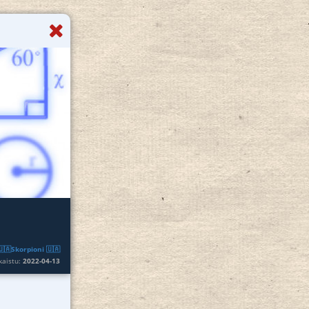
🇺🇦Skorpioni 🇺🇦
lkaistu:
2022-04-13