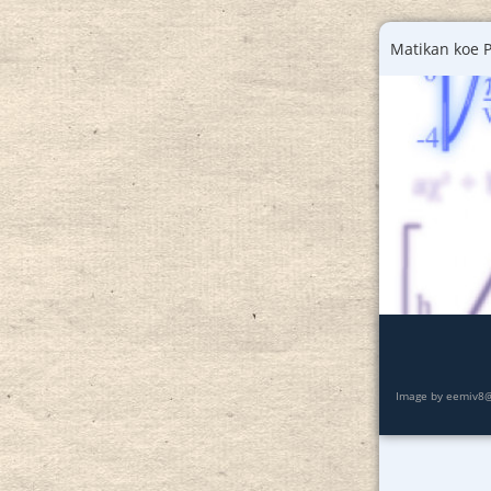
Matikan koe P
Image by eemiv8