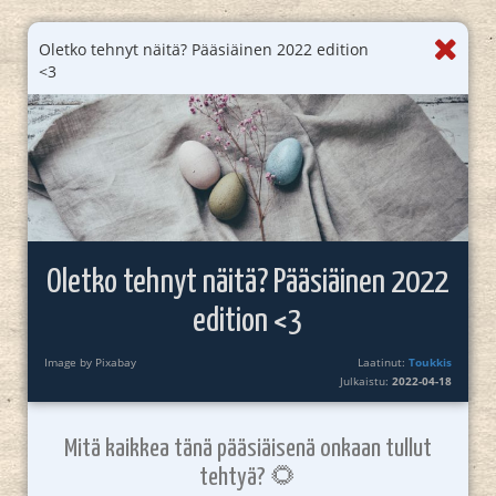
Oletko tehnyt näitä? Pääsiäinen 2022 edition
<3
Oletko tehnyt näitä? Pääsiäinen 2022
edition <3
Image by Pixabay
Laatinut:
Toukkis
Julkaistu:
2022-04-18
Mitä kaikkea tänä pääsiäisenä onkaan tullut
tehtyä? 🌻