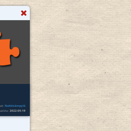
nut:
Nakkisämpylä
lkaistu:
2022-05-19