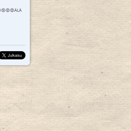
😡😡😡ÄLÄ