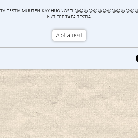
ÄTÄ TESTIÄ MUUTEN KÄY HUONOSTI 😡😡😡😡😡😡😡😡😡😡😡😡😡
NYT TEE TÄTÄ TESTIÄ
Aloita testi