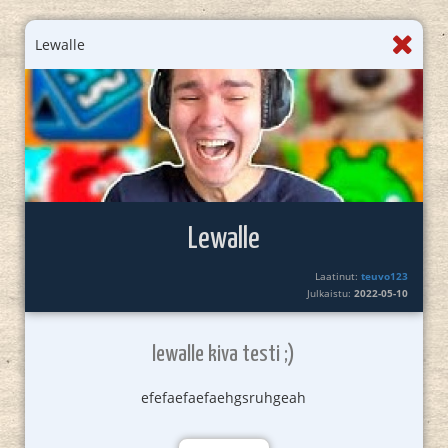
Lewalle
Lewalle
Laatinut:
teuvo123
Julkaistu:
2022-05-10
lewalle kiva testi ;)
efefaefaefaehgsruhgeah