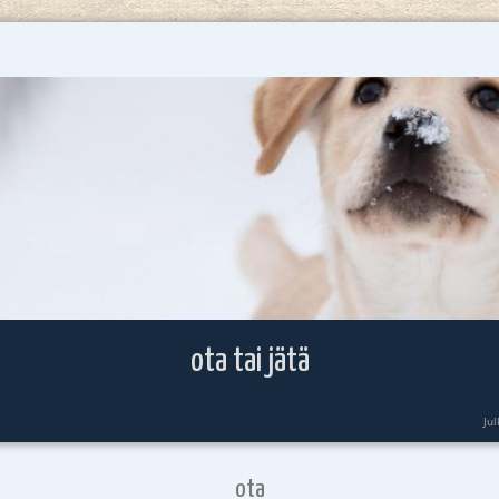
ota tai jätä
Ju
ota