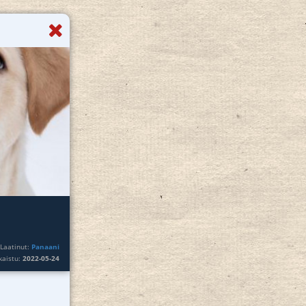
Laatinut:
Panaani
lkaistu:
2022-05-24