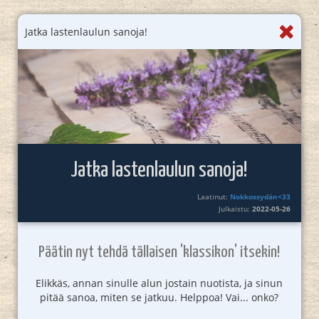
Jatka lastenlaulun sanoja!
Jatka lastenlaulun sanoja!
Laatinut:
Nokkossydän<33
Julkaistu:
2022-05-26
Päätin nyt tehdä tällaisen 'klassikon' itsekin!
Elikkäs, annan sinulle alun jostain nuotista, ja sinun
pitää sanoa, miten se jatkuu. Helppoa! Vai... onko?