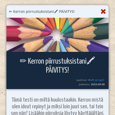
✏ Kerron piirrustuksistani🖍 PÄIVITYS!
✏ Kerron piirrustuksistani🖍
PÄIVITYS!
Laatinut:
Wolf_art girl ‎
Julkaistu:
2022-06-08
Tämä testi on miltä kuulostaakin. Kerron mistä
olen ideat repinyt ja miksi loin juuri sen, tai tein
sen niin? Lisääkin piirroksia löytyy käyttäjältäni.