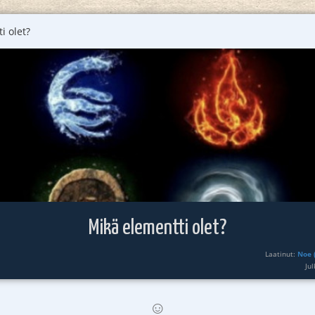
i olet?
Mikä elementti olet?
Laatinut:
Noe (
Ju
☺️