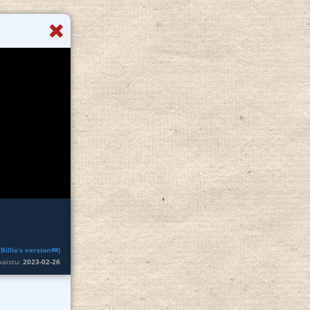
Billie’s version💤)
lkaistu:
2023-02-26