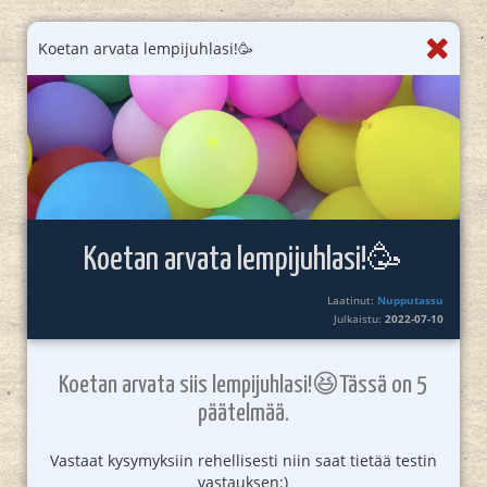
Koetan arvata lempijuhlasi!🥳
Koetan arvata lempijuhlasi!🥳
Laatinut:
Nupputassu
Julkaistu:
2022-07-10
Koetan arvata siis lempijuhlasi!😆Tässä on 5
päätelmää.
Vastaat kysymyksiin rehellisesti niin saat tietää testin
vastauksen:)