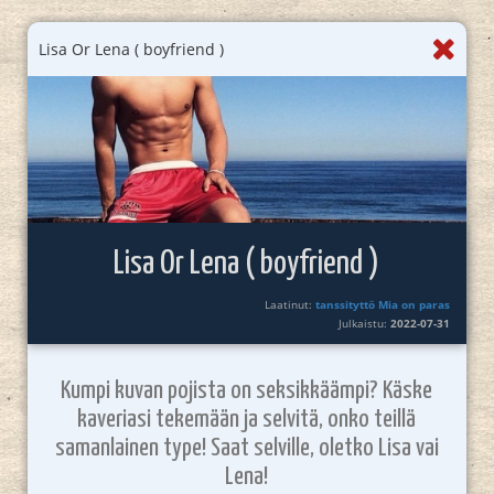
Lisa Or Lena ( boyfriend )
Lisa Or Lena ( boyfriend )
Laatinut:
tanssityttö Mia on paras
Julkaistu:
2022-07-31
Kumpi kuvan pojista on seksikkäämpi? Käske
kaveriasi tekemään ja selvitä, onko teillä
samanlainen type! Saat selville, oletko Lisa vai
Lena!