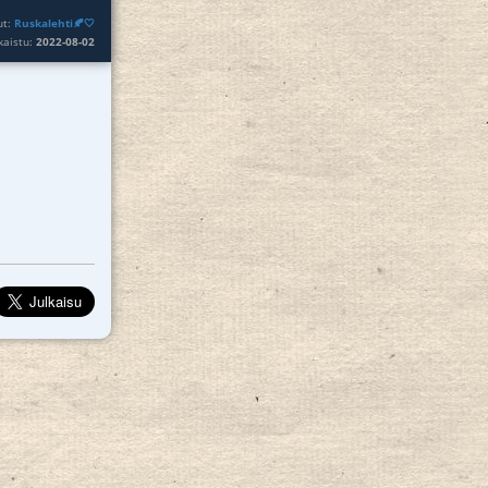
ut:
Ruskalehti🍂🤍
lkaistu:
2022-08-02