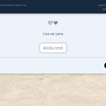
a Commons, https://w...
Laatin
Ju
💜💗
Lisa vai Lena
Aloita testi