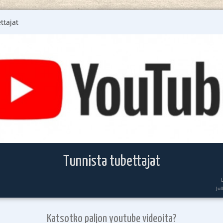
ttajat
Tunnista tubettajat
Ju
Katsotko paljon youtube videoita?