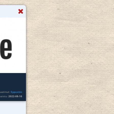
Laatinut:
Eppuxtm
lkaistu:
2022-08-16