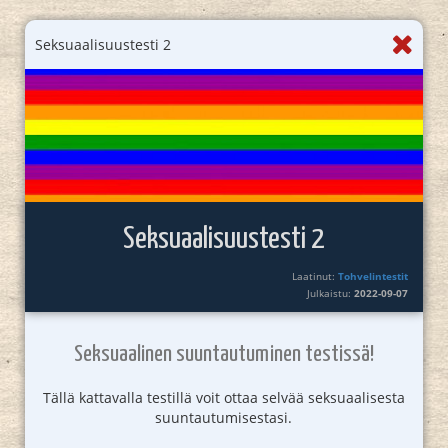
Seksuaalisuustesti 2
Seksuaalisuustesti 2
Laatinut:
Tohvelintestit
Julkaistu:
2022-09-07
Seksuaalinen suuntautuminen testissä!
Tällä kattavalla testillä voit ottaa selvää seksuaalisesta
suuntautumisestasi.