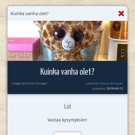
Kuinka vanha olet?
Kuinka vanha olet?
Image by Emma Granger
Laatinut:
Emma Granger
Julkaistu:
2018-08-12
Lol
Vastaa kysymyksiin!