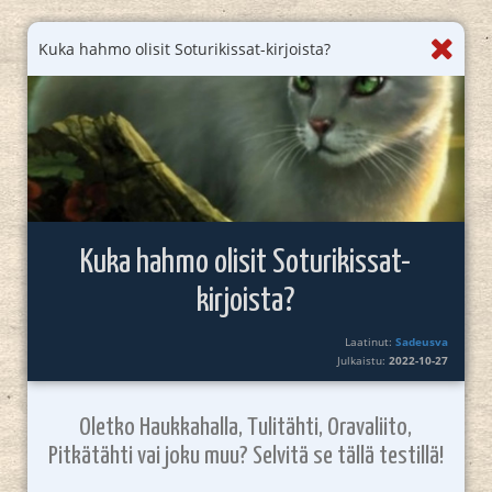
Kuka hahmo olisit Soturikissat-kirjoista?
Kuka hahmo olisit Soturikissat-
kirjoista?
Laatinut:
Sadeusva
Julkaistu:
2022-10-27
Oletko Haukkahalla, Tulitähti, Oravaliito,
Pitkätähti vai joku muu? Selvitä se tällä testillä!