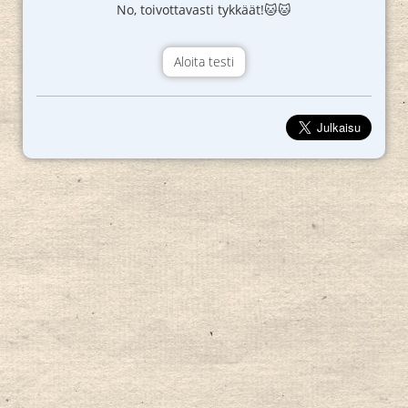
No, toivottavasti tykkäät!🐱🐱
Aloita testi