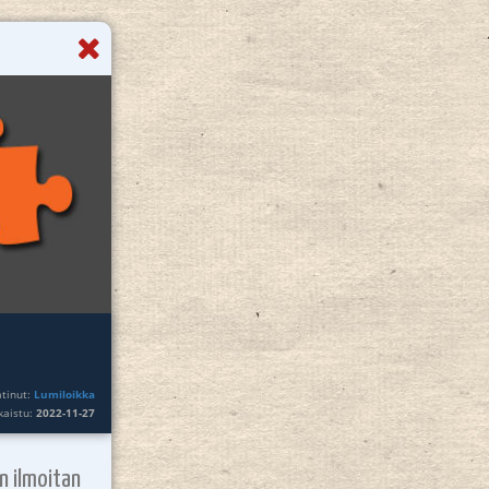
atinut:
Lumiloikka
lkaistu:
2022-11-27
n ilmoitan