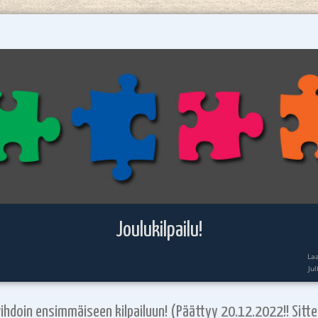
Joulukilpailu!
La
Ju
vihdoin ensimmäiseen kilpailuun! (Päättyy 20.12.2022!! Sitte